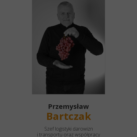
Przemysław
Bartczak
Szef logistyki darowizn
i transportu oraz współpracy