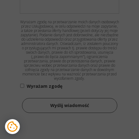
Wyrażam zgodę na przetwarzanie moich danych osobowych
przez Usługodawcę, w celu odpowiedzi na moje zapytanie,
a także przesłania oferty handlowej (jeżeli dotyczy jej moje
zapytanie). Podanie danych jest dobrowolne, ale niezbędne
do udzielenia odpowiedzi oraz przygotowania oferty przez
administratora danych. Oświadczam, iż zostałem pouczony
o przysługujących mi prawach tj. prawie dostępu do treści
swoich danych, prawie do ich sprostowania, usunięcia
(„prawo do bycia zapomnianym”), ograniczenia
przetwarzania, prawie do przenoszenia danych, prawie
sprzeciwu wobec przetwarzania danych oraz prawie do
cofnięcia zgody na przetwarzanie danych w dowolnym
momencie bez wpływu na ważność przetwarzania przed
wycofaniem zgody.
Wyrażam zgodę
Wyślij wiadomość