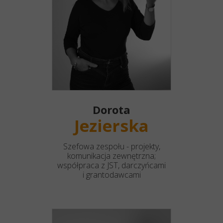
Dorota
Jezierska
Szefowa zespołu - projekty,
komunikacja zewnętrzna;
współpraca z JST, darczyńcami
i grantodawcami