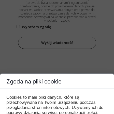
(„prawo do bycia zapomnianym”), ograniczenia
przetwarzania, prawie do przenoszenia danych, prawie
sprzeciwu wobec przetwarzania danych oraz prawie do
cofnięcia zgody na przetwarzanie danych w dowolnym
momencie bez wpływu na ważność przetwarzania przed
wycofaniem zgody.
Wyrażam zgodę
Wyślij wiadomość
Zgoda na pliki cookie
Cookies to małe pliki danych, które są
START
przechowywane na Twoim urządzeniu podczas
przeglądania stron internetowych. Używamy ich do
Aktualności
poprawy działania serwisu, personalizacji treści,