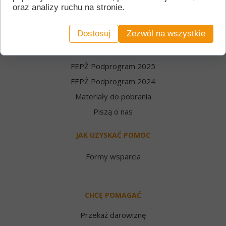
Statut i sprawozdania
oraz analizy ruchu na stronie.
Misja i historia
Dostosuj
Zezwól na wszystkie
Zarząd i zespół
FEPŻ
FEPŻ Podprogram 2025
FEPŻ Podprogram 2024
Materiały do pobrania
Piszą o nas
JAK UZYSKAĆ POMOC
Formy wsparcia
CHCĘ POMAGAĆ
Przekaż darowiznę