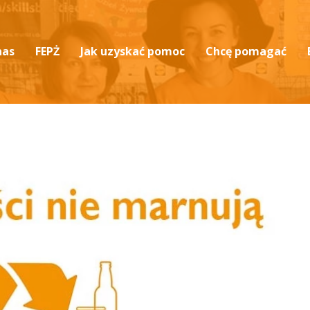
nas
FEPŻ
Jak uzyskać pomoc
Chcę pomagać
ualności
Podprogram 2025
Przekaż darowiznę
tut i sprawozdania
Podprogram 2024
Rób zakupy i wspieraj
ja i historia
Przekaż 1,5% podatk
ząd i zespół
Zostań wolontariusz
eriały do pobrania
zą o nas