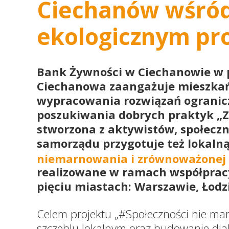
Ciechanów wśród
ekologicznym pro
Bank Żywności w Ciechanowie w 
Ciechanowa zaangażuje mieszkań
wypracowania rozwiązań ogranic
poszukiwania dobrych praktyk „Z
stworzona z aktywistów, społeczni
samorządu przygotuje też lokaln
niemarnowania i zrównoważonej 
realizowane w ramach współprac
pięciu miastach: Warszawie, Łodzi
Celem projektu „#Społeczności nie marn
szczeblu lokalnym oraz budowanie di