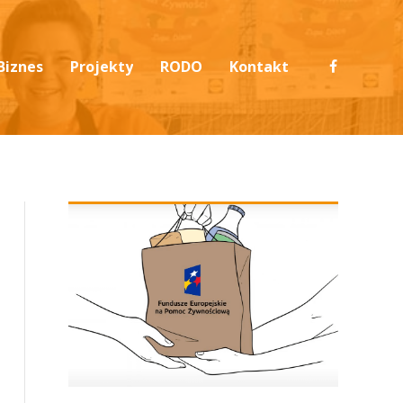
Biznes
Projekty
RODO
Kontakt
Darowizny żywności
PO PŻ Informacje ogólne
Polityka prywatności
Wsparcie finansowe
PO PŻ Podprogram 2021 Plus
RODO 1,5% podatku
u
Wsparcie rzeczowe
PO PŻ Podprogram 2021
RODO Darowizny
em
Wolontariat pracowniczy
PO PŻ Podprogram 2020
Projekty 2026
Projekty 2025
Projekty 2024
Projekty 2023