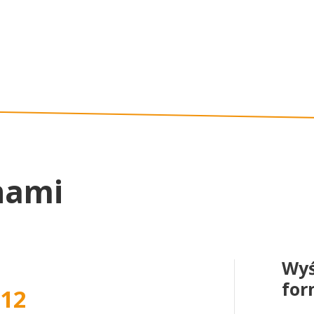
nami
Wyś
for
212