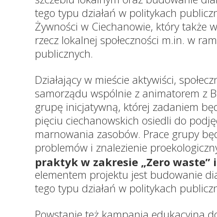
tego typu działań w politykach publicz
Żywności w Ciechanowie, który także w
rzecz lokalnej społeczności m.in. w ra
publicznych.
Działający w mieście aktywiści, społecz
samorządu wspólnie z animatorem z B
grupę inicjatywną, której zadaniem bę
pięciu ciechanowskich osiedli do podję
marnowania zasobów. Prace grupy będą
problemów i znalezienie proekologicz
praktyk w zakresie „Zero waste”
elementem projektu jest budowanie di
tego typu działań w politykach publicz
Powstanie też kampania edukacyjna d