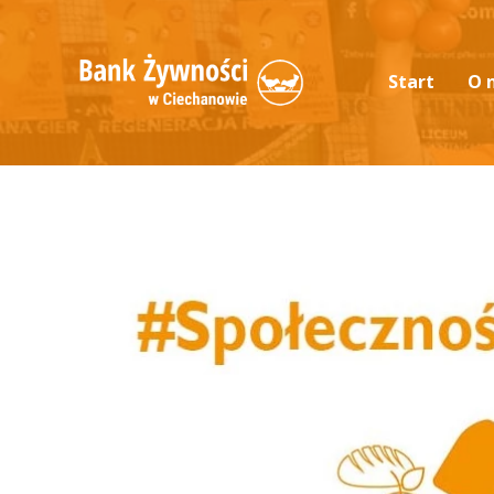
Start
O 
Akt
Sta
Mis
Zar
Mat
Pis