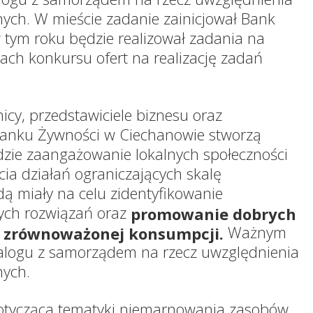
nych. W mieście zadanie zainicjował Bank
 tym roku będzie realizował zadania na
mach konkursu ofert na realizację zadań
nicy, przedstawiciele biznesu oraz
anku Żywności w Ciechanowie stworzą
dzie zaangażowanie lokalnych społeczności
cia działań ograniczających skalę
 miały na celu zidentyfikowanie
nych rozwiązań oraz
promowanie dobrych
Ważnym
 i zrównoważonej konsumpcji.
alogu z samorządem na rzecz uwzględnienia
nych.
otycząca tematyki niemarnowania zasobów