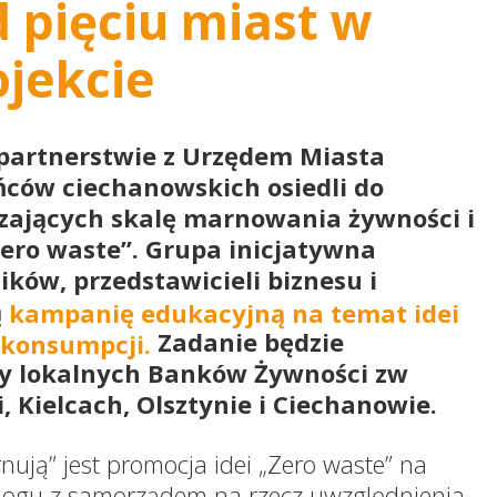
 pięciu miast w
jekcie
partnerstwie z Urzędem Miasta
ców ciechanowskich osiedli do
zających skalę marnowania żywności i
ero waste”. Grupa inicjatywna
ków, przedstawicieli biznesu i
ą
kampanię edukacyjną na temat idei
Zadanie będzie
konsumpcji.
y lokalnych Banków Żywności zw
, Kielcach, Olsztynie i Ciechanowie.
ują” jest promocja idei „Zero waste” na
alogu z samorządem na rzecz uwzględnienia