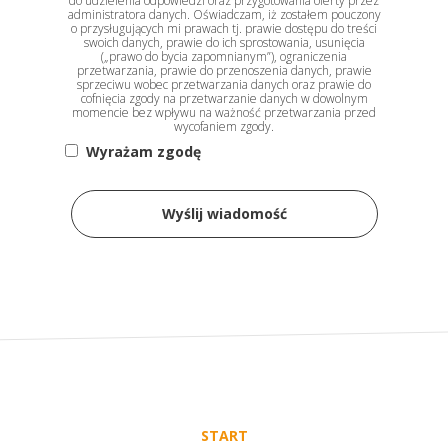
do udzielenia odpowiedzi oraz przygotowania oferty przez
administratora danych. Oświadczam, iż zostałem pouczony
o przysługujących mi prawach tj. prawie dostępu do treści
swoich danych, prawie do ich sprostowania, usunięcia
(„prawo do bycia zapomnianym”), ograniczenia
przetwarzania, prawie do przenoszenia danych, prawie
sprzeciwu wobec przetwarzania danych oraz prawie do
cofnięcia zgody na przetwarzanie danych w dowolnym
momencie bez wpływu na ważność przetwarzania przed
wycofaniem zgody.
Wyrażam zgodę
Wyślij wiadomość
START