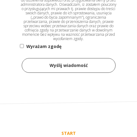
do udzielenia odpowiedzi oraz przygotowania oferty przez
administratora danych. Oświadczam, iż zostałem pouczony
o przysługujących mi prawach tj. prawie dostępu do treści
swoich danych, prawie do ich sprostowania, usunięcia
(„prawo do bycia zapomnianym”), ograniczenia
przetwarzania, prawie do przenoszenia danych, prawie
sprzeciwu wobec przetwarzania danych oraz prawie do
cofnięcia zgody na przetwarzanie danych w dowolnym
momencie bez wpływu na ważność przetwarzania przed
wycofaniem zgody.
Wyrażam zgodę
Wyślij wiadomość
START