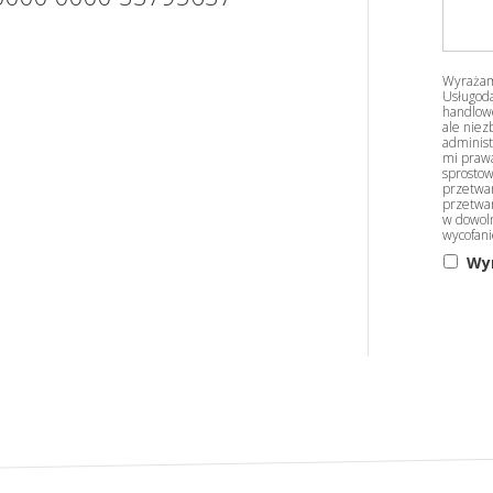
Wyrażam
Usługoda
handlowe
ale niez
administ
mi prawa
sprostow
przetwar
przetwar
w dowol
wycofan
Wy