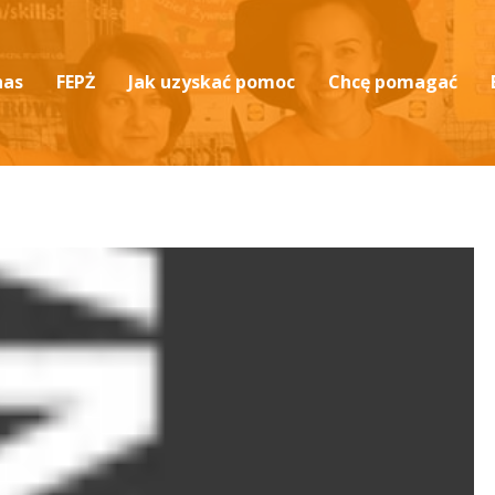
nas
FEPŻ
Jak uzyskać pomoc
Chcę pomagać
ualności
Podprogram 2025
Przekaż darowiznę
tut i sprawozdania
Podprogram 2024
Rób zakupy i wspieraj
ja i historia
Przekaż 1,5% podatk
ząd i zespół
Zostań wolontariusz
eriały do pobrania
zą o nas