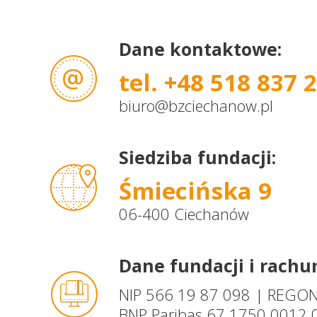
Dane kontaktowe:
tel. +48 518 837 
biuro@bzciechanow.pl
Siedziba fundacji:
Śmiecińska 9
06-400 Ciechanów
Dane fundacji i rach
NIP 566 19 87 098 | REGO
BNP Paribas 67 1750 0012