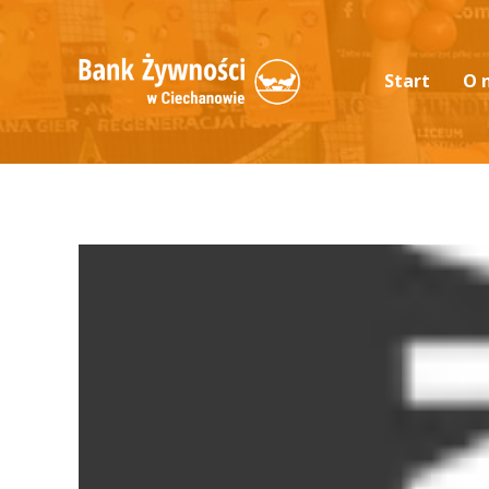
Start
O 
Akt
Sta
Mis
Zar
Mat
Pis