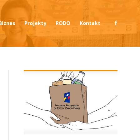
Biznes
Projekty
RODO
Kontakt
Darowizny żywności
PO PŻ Informacje ogólne
Polityka prywatności
Wsparcie finansowe
PO PŻ Podprogram 2021 Plus
RODO 1,5% podatku
u
Wsparcie rzeczowe
PO PŻ Podprogram 2021
RODO Darowizny
em
Wolontariat pracowniczy
PO PŻ Podprogram 2020
Projekty 2026
Projekty 2025
Projekty 2024
Projekty 2023