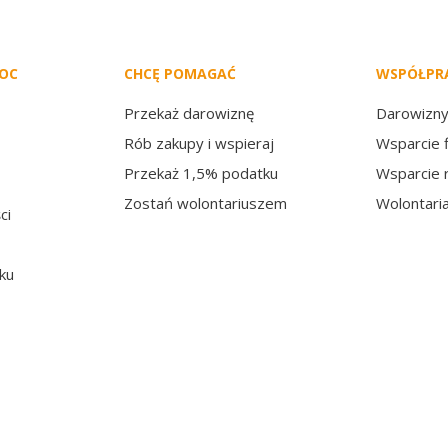
MOC
CHCĘ POMAGAĆ
WSPÓŁPRA
Przekaż darowiznę
Darowizny
Rób zakupy i wspieraj
Wsparcie 
Przekaż 1,5% podatku
Wsparcie 
Zostań wolontariuszem
Wolontari
ci
ku