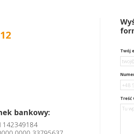
Wyś
for
212
Twój e
Numer
Treść
unek bankowy:
N 142349184
 0000 0000 33795637